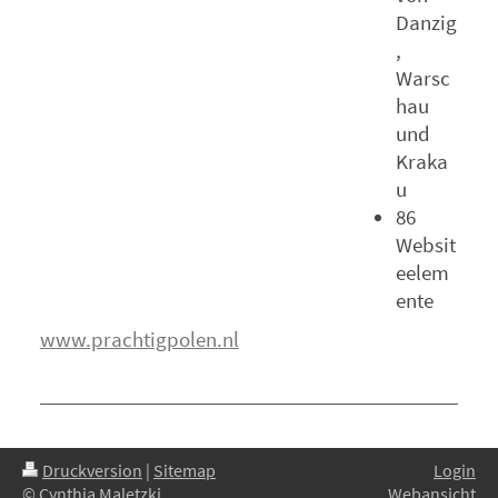
Danzig
,
Warsc
hau
und
Kraka
u
86
Websit
eelem
ente
www.prachtigpolen.nl
Druckversion
|
Sitemap
Login
© Cynthia Maletzki
Webansicht