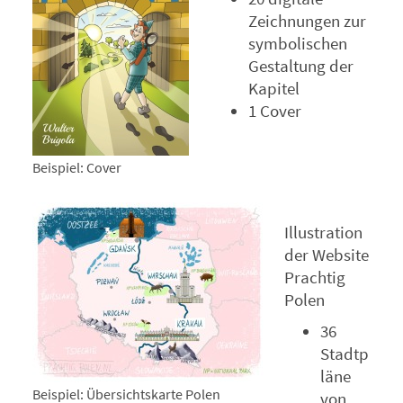
Zeichnungen zur
symbolischen
Gestaltung der
Kapitel
1 Cover
Beispiel: Cover
Illustration
der Website
Prachtig
Polen
36
Stadtp
läne
Beispiel: Übersichtskarte Polen
von